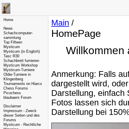
Home
Main
/
News
HomePage
Schachcomputer-
sammlung
Top Fifteen
Willkommen a
Mysticum
Mysticum (in English)
Tasc R30
Schachbrett furnieren
Mysticum Workshop
Mysticum-Turniere
Anmerkung: Falls auf 
Oldie-Turniere in
Klingenberg
dargestellt wird, od
Tournaments on Hiarcs
Chess Forums
Darstellung, einfach
Picochess
blaubaers Forum
Fotos lassen sich du
Disclaimer
Darstellung bei 150%
Impressum - Zweck
dieser Seiten und des
Forums
Mysticum - Rechtliche