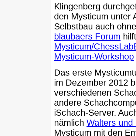
Klingenberg durchge
den Mysticum unter 
Selbstbau auch ohne 
blaubaers Forum
hil
Mysticum/ChessLa
Mysticum-Workshop
Das erste Mysticumtu
im Dezember 2012 bee
verschiedenen Scha
andere Schachcomput
iSchach-Server. Auch
nämlich
Walters und 
Mysticum mit den Em